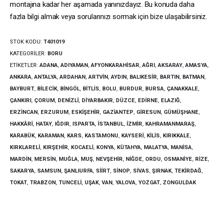
montajına kadar her aşamada yanınızdayız. Bu konuda daha
fazla bilgi almak veya sorularınızı sormak için bize ulaşabilirsiniz.
STOK KODU:
T401019
KATEGORILER:
BORU
ETIKETLER:
ADANA
,
ADIYAMAN
,
AFYONKARAHISAR
,
AĞRI
,
AKSARAY
,
AMASYA
,
ANKARA
,
ANTALYA
,
ARDAHAN
,
ARTVIN
,
AYDIN
,
BALIKESIR
,
BARTIN
,
BATMAN
,
BAYBURT
,
BILECIK
,
BINGÖL
,
BITLIS
,
BOLU
,
BURDUR
,
BURSA
,
ÇANAKKALE
,
ÇANKIRI
,
ÇORUM
,
DENIZLI
,
DIYARBAKIR
,
DÜZCE
,
EDIRNE
,
ELAZIĞ
,
ERZINCAN
,
ERZURUM
,
ESKIŞEHIR
,
GAZIANTEP
,
GIRESUN
,
GÜMÜŞHANE
,
HAKKÂRI
,
HATAY
,
IĞDIR
,
ISPARTA
,
İSTANBUL
,
İZMIR
,
KAHRAMANMARAŞ
,
KARABÜK
,
KARAMAN
,
KARS
,
KASTAMONU
,
KAYSERI
,
KILIS
,
KIRIKKALE
,
KIRKLARELI
,
KIRŞEHIR
,
KOCAELI
,
KONYA
,
KÜTAHYA
,
MALATYA
,
MANISA
,
MARDIN
,
MERSIN
,
MUĞLA
,
MUŞ
,
NEVŞEHIR
,
NIĞDE
,
ORDU
,
OSMANIYE
,
RIZE
,
SAKARYA
,
SAMSUN
,
ŞANLIURFA
,
SIIRT
,
SINOP
,
SIVAS
,
ŞIRNAK
,
TEKIRDAĞ
,
TOKAT
,
TRABZON
,
TUNCELI
,
UŞAK
,
VAN
,
YALOVA
,
YOZGAT
,
ZONGULDAK