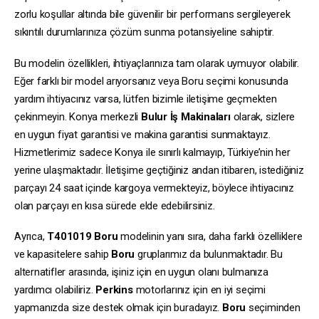
zorlu koşullar altında bile güvenilir bir performans sergileyerek
sıkıntılı durumlarınıza çözüm sunma potansiyeline sahiptir.
Bu modelin özellikleri, ihtiyaçlarınıza tam olarak uymuyor olabilir.
Eğer farklı bir model arıyorsanız veya Boru seçimi konusunda
yardım ihtiyacınız varsa, lütfen bizimle iletişime geçmekten
çekinmeyin. Konya merkezli
Bulur İş Makinaları
olarak, sizlere
en uygun fiyat garantisi ve makina garantisi sunmaktayız.
Hizmetlerimiz sadece Konya ile sınırlı kalmayıp, Türkiye’nin her
yerine ulaşmaktadır. İletişime geçtiğiniz andan itibaren, istediğiniz
parçayı 24 saat içinde kargoya vermekteyiz, böylece ihtiyacınız
olan parçayı en kısa sürede elde edebilirsiniz.
Ayrıca,
T401019
Boru
modelinin yanı sıra, daha farklı özelliklere
ve kapasitelere sahip
Boru
gruplarımız da bulunmaktadır. Bu
alternatifler arasında, işiniz için en uygun olanı bulmanıza
yardımcı olabiliriz.
Perkins
motorlarınız için en iyi seçimi
yapmanızda size destek olmak için buradayız.
Boru
seçiminden