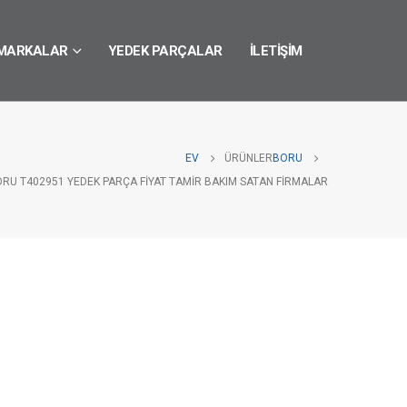
MARKALAR
YEDEK PARÇALAR
İLETIŞIM
EV
ÜRÜNLER
BORU
ORU T402951 YEDEK PARÇA FIYAT TAMIR BAKIM SATAN FIRMALAR