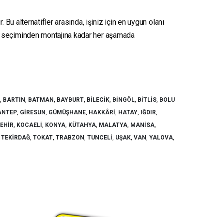
 Bu alternatifler arasında, işiniz için en uygun olanı
seçiminden montajına kadar her aşamada
,
BARTIN
,
BATMAN
,
BAYBURT
,
BILECIK
,
BINGÖL
,
BITLIS
,
BOLU
ANTEP
,
GIRESUN
,
GÜMÜŞHANE
,
HAKKÂRI
,
HATAY
,
IĞDIR
,
ŞEHIR
,
KOCAELI
,
KONYA
,
KÜTAHYA
,
MALATYA
,
MANISA
,
,
TEKIRDAĞ
,
TOKAT
,
TRABZON
,
TUNCELI
,
UŞAK
,
VAN
,
YALOVA
,