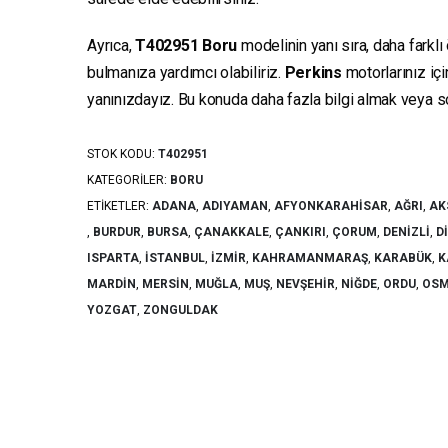
Ayrıca,
T402951
Boru
modelinin yanı sıra, daha farklı
bulmanıza yardımcı olabiliriz.
Perkins
motorlarınız iç
yanınızdayız. Bu konuda daha fazla bilgi almak veya sor
STOK KODU:
T402951
KATEGORILER:
BORU
ETIKETLER:
ADANA
,
ADIYAMAN
,
AFYONKARAHISAR
,
AĞRI
,
AK
,
BURDUR
,
BURSA
,
ÇANAKKALE
,
ÇANKIRI
,
ÇORUM
,
DENIZLI
,
D
ISPARTA
,
İSTANBUL
,
İZMIR
,
KAHRAMANMARAŞ
,
KARABÜK
,
K
MARDIN
,
MERSIN
,
MUĞLA
,
MUŞ
,
NEVŞEHIR
,
NIĞDE
,
ORDU
,
OSM
YOZGAT
,
ZONGULDAK