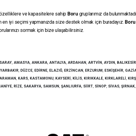
 özelliklere ve kapasitelere sahip
Boru
gruplarımız da bulunmaktadır.
in en iyi seçimi yapmanızda size destek olmak için buradayız.
Boru
ularınızı sormak için bize ulaşabilirsiniz.
SARAY
,
AMASYA
,
ANKARA
,
ANTALYA
,
ARDAHAN
,
ARTVIN
,
AYDIN
,
BALIKESIR
IYARBAKIR
,
DÜZCE
,
EDIRNE
,
ELAZIĞ
,
ERZINCAN
,
ERZURUM
,
ESKIŞEHIR
,
GAZI
ARAMAN
,
KARS
,
KASTAMONU
,
KAYSERI
,
KILIS
,
KIRIKKALE
,
KIRKLARELI
,
KIR
ANIYE
,
RIZE
,
SAKARYA
,
SAMSUN
,
ŞANLIURFA
,
SIIRT
,
SINOP
,
SIVAS
,
ŞIRNAK