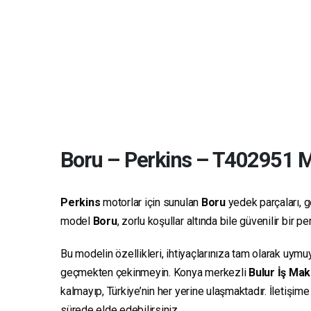
Boru
–
Perkins
–
T402951
Ma
Perkins
motorlar için sunulan
Boru
yedek parçaları, ge
model
Boru
, zorlu koşullar altında bile güvenilir bir
Bu modelin özellikleri, ihtiyaçlarınıza tam olarak uymu
geçmekten çekinmeyin. Konya merkezli
Bulur İş Mak
kalmayıp, Türkiye’nin her yerine ulaşmaktadır. İletişim
sürede elde edebilirsiniz.