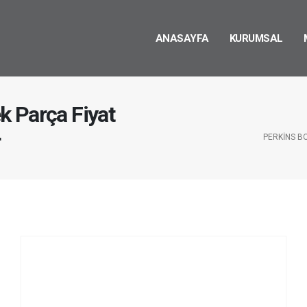
ANASAYFA
KURUMSAL
k Parça Fiyat
r
PERKINS B