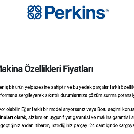
kina Özellikleri Fiyatları
niş bir ürün yelpazesine sahiptir ve bu yedek parçalar farklı özellikl
 performans sergileyerek sıkıntılı durumlarınıza çözüm sunma potansiy
yor olabilir. Eğer farklı bir model arıyorsanız veya Boru seçimi konus
inaları
olarak, sizlere en uygun fiyat garantisi ve makina garantisi 
e geçtiğiniz andan itibaren, istediğiniz parçayı 24 saat içinde kargo