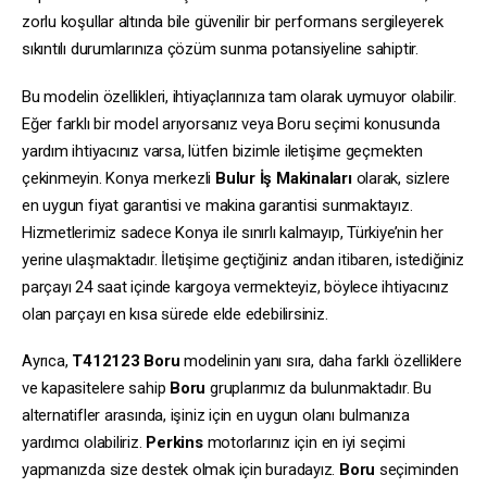
zorlu koşullar altında bile güvenilir bir performans sergileyerek
sıkıntılı durumlarınıza çözüm sunma potansiyeline sahiptir.
Bu modelin özellikleri, ihtiyaçlarınıza tam olarak uymuyor olabilir.
Eğer farklı bir model arıyorsanız veya Boru seçimi konusunda
yardım ihtiyacınız varsa, lütfen bizimle iletişime geçmekten
çekinmeyin. Konya merkezli
Bulur İş Makinaları
olarak, sizlere
en uygun fiyat garantisi ve makina garantisi sunmaktayız.
Hizmetlerimiz sadece Konya ile sınırlı kalmayıp, Türkiye’nin her
yerine ulaşmaktadır. İletişime geçtiğiniz andan itibaren, istediğiniz
parçayı 24 saat içinde kargoya vermekteyiz, böylece ihtiyacınız
olan parçayı en kısa sürede elde edebilirsiniz.
Ayrıca,
T412123
Boru
modelinin yanı sıra, daha farklı özelliklere
ve kapasitelere sahip
Boru
gruplarımız da bulunmaktadır. Bu
alternatifler arasında, işiniz için en uygun olanı bulmanıza
yardımcı olabiliriz.
Perkins
motorlarınız için en iyi seçimi
yapmanızda size destek olmak için buradayız.
Boru
seçiminden