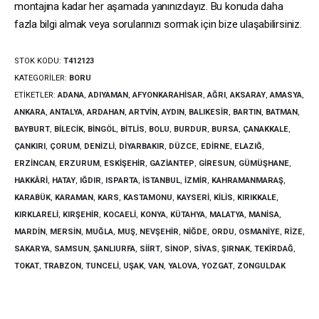
montajına kadar her aşamada yanınızdayız. Bu konuda daha
fazla bilgi almak veya sorularınızı sormak için bize ulaşabilirsiniz.
STOK KODU:
T412123
KATEGORILER:
BORU
ETIKETLER:
ADANA
,
ADIYAMAN
,
AFYONKARAHISAR
,
AĞRI
,
AKSARAY
,
AMASYA
,
ANKARA
,
ANTALYA
,
ARDAHAN
,
ARTVIN
,
AYDIN
,
BALIKESIR
,
BARTIN
,
BATMAN
,
BAYBURT
,
BILECIK
,
BINGÖL
,
BITLIS
,
BOLU
,
BURDUR
,
BURSA
,
ÇANAKKALE
,
ÇANKIRI
,
ÇORUM
,
DENIZLI
,
DIYARBAKIR
,
DÜZCE
,
EDIRNE
,
ELAZIĞ
,
ERZINCAN
,
ERZURUM
,
ESKIŞEHIR
,
GAZIANTEP
,
GIRESUN
,
GÜMÜŞHANE
,
HAKKÂRI
,
HATAY
,
IĞDIR
,
ISPARTA
,
İSTANBUL
,
İZMIR
,
KAHRAMANMARAŞ
,
KARABÜK
,
KARAMAN
,
KARS
,
KASTAMONU
,
KAYSERI
,
KILIS
,
KIRIKKALE
,
KIRKLARELI
,
KIRŞEHIR
,
KOCAELI
,
KONYA
,
KÜTAHYA
,
MALATYA
,
MANISA
,
MARDIN
,
MERSIN
,
MUĞLA
,
MUŞ
,
NEVŞEHIR
,
NIĞDE
,
ORDU
,
OSMANIYE
,
RIZE
,
SAKARYA
,
SAMSUN
,
ŞANLIURFA
,
SIIRT
,
SINOP
,
SIVAS
,
ŞIRNAK
,
TEKIRDAĞ
,
TOKAT
,
TRABZON
,
TUNCELI
,
UŞAK
,
VAN
,
YALOVA
,
YOZGAT
,
ZONGULDAK